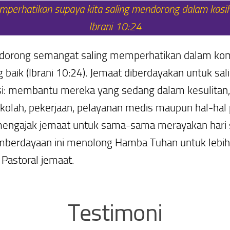
emperhatikan supaya kita saling mendorong dalam kasih
Ibrani 10:24
orong semangat saling memperhatikan dalam komu
aik (Ibrani 10:24). Jemaat diberdayakan untuk sa
: membantu mereka yang sedang dalam kesulitan, b
kolah, pekerjaan, pelayanan medis maupun hal-hal 
engajak jemaat untuk sama-sama merayakan hari su
pemberdayaan ini menolong Hamba Tuhan untuk lebi
 Pastoral jemaat.
Testimoni