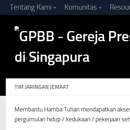
Tentang Kami
Komunitas
Resou
Skip to content
Our Home Church
TIM JARINGAN JEMAAT
Membantu Hamba Tuhan mendapatkan akses in
pergumulan hidup / kedukaan / pekerjaan seh