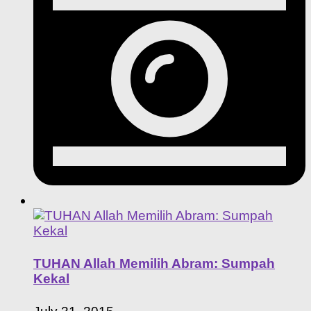
TUHAN Allah Memilih Abram: Sumpah
Kekal