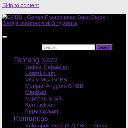
Skip to content
Search for:
Tentang Kami
Jadwal Kebaktian
Kontak Kami
Visi & Misi GPBB
Menjadi Anggota GPBB
Menikah
Baptisan & Sidi
Kemajelisan
Kepercayaan
Komunitas
Kelompok Kecil (K2) / Bible Study