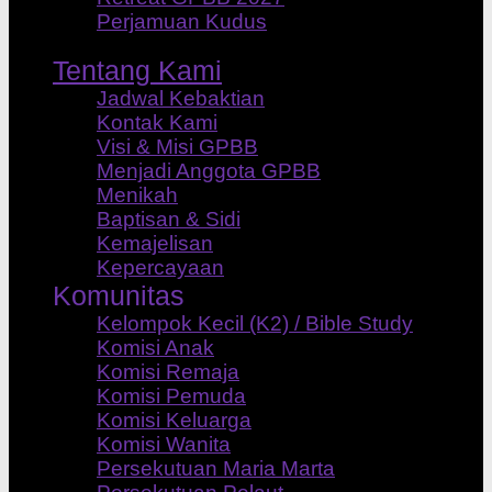
Perjamuan Kudus
Tentang Kami
Jadwal Kebaktian
Kontak Kami
Visi & Misi GPBB
Menjadi Anggota GPBB
Menikah
Baptisan & Sidi
Kemajelisan
Kepercayaan
Komunitas
Kelompok Kecil (K2) / Bible Study
Komisi Anak
Komisi Remaja
Komisi Pemuda
Komisi Keluarga
Komisi Wanita
Persekutuan Maria Marta