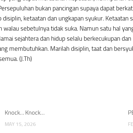
ersepuluhan bukan pancingan supaya dapat berkat l
p disiplin, ketaatan dan ungkapan syukur. Ketaatan 
an walau sebetulnya tidak suka. Namun satu hal yan
mai sejahtera dan hidup selalu berkecukupan dan 
dang membutuhkan. Marilah disiplin, taat dan bers
emua. (J.Th)
Knock… Knock…
P
MAY 15, 2026
F