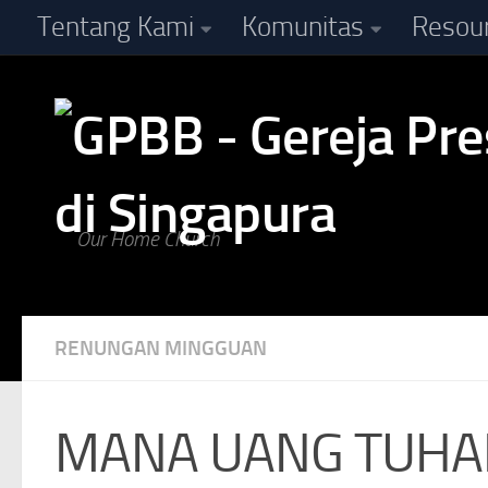
Tentang Kami
Komunitas
Resou
Skip to content
Our Home Church
RENUNGAN MINGGUAN
MANA UANG TUHA