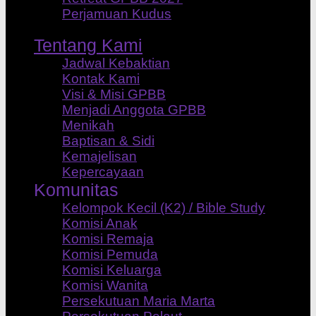
Perjamuan Kudus
Tentang Kami
Jadwal Kebaktian
Kontak Kami
Visi & Misi GPBB
Menjadi Anggota GPBB
Menikah
Baptisan & Sidi
Kemajelisan
Kepercayaan
Komunitas
Kelompok Kecil (K2) / Bible Study
Komisi Anak
Komisi Remaja
Komisi Pemuda
Komisi Keluarga
Komisi Wanita
Persekutuan Maria Marta