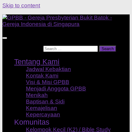
Skip to content
Search for:
Tentang Kami
Jadwal Kebaktian
Kontak Kami
Visi & Misi GPBB
Menjadi Anggota GPBB
Menikah
Baptisan & Sidi
Kemajelisan
Kepercayaan
Komunitas
Kelompok Kecil (K2) / Bible Study