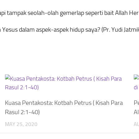
api tampak seolah-olah gemerlap seperti bait Allah He
n Yesus dalam aspek-aspek hidup saya? (Pr. Yudi Jatmi
Kuasa Pentakosta: Kotbah Petrus ( Kisah Para
Pe
Rasul 2:1-40)
A
MAY 25, 2020
AU