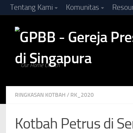
Tentang Kami
Komunitas
Resou
Skip to content
Our Home Church
RINGKASAN KOTBAH
/
RK_2020
Kotbah Petrus di S