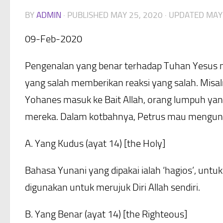
BY
ADMIN
· PUBLISHED
MAY 25, 2020
· UPDATED
MAY
09-Feb-2020
Pengenalan yang benar terhadap Tuhan Yesus 
yang salah memberikan reaksi yang salah. Misal
Yohanes masuk ke Bait Allah, orang lumpuh ya
mereka. Dalam kotbahnya, Petrus mau mengung
A. Yang Kudus (ayat 14) [the Holy]
Bahasa Yunani yang dipakai ialah ‘hagios’, untu
digunakan untuk merujuk Diri Allah sendiri.
B. Yang Benar (ayat 14) [the Righteous]